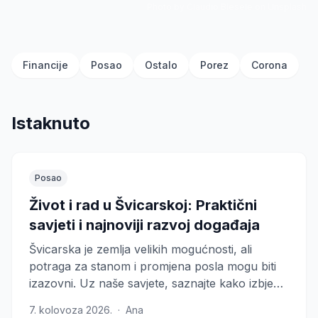
Photo by Claudio Biesele on Unsplash
Financije
Posao
Ostalo
Porez
Corona
Istaknuto
Posao
Život i rad u Švicarskoj: Praktični
savjeti i najnoviji razvoj događaja
Švicarska je zemlja velikih mogućnosti, ali
potraga za stanom i promjena posla mogu biti
izazovni. Uz naše savjete, saznajte kako izbjeći
dvostruke troškove najma i važnost
7. kolovoza 2026.
·
Ana
posjedovanja privremenih svjedodžbi pri