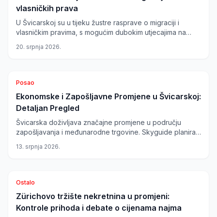
vlasničkih prava
U Švicarskoj su u tijeku žustre rasprave o migraciji i
vlasničkim pravima, s mogućim dubokim utjecajima na
društvenu i ekonomsku sferu zemlje. Kanton Aargau
20. srpnja 2026.
planira deportaciju majke i kćeri, žrtava navodnog
seksualnog zločina, dok vlada planira pooštriti zakon Lex
Koller koji regulira kupnju nekretnina od strane stranaca.
Posao
Ekonomske i Zapošljavne Promjene u Švicarskoj:
Detaljan Pregled
Švicarska doživljava značajne promjene u području
zapošljavanja i međunarodne trgovine. Skyguide planira
smanjenje broja radnih mjesta, dok nova trgovinska
13. srpnja 2026.
suradnja s Britanijom otvara nove poslovne prilike.
Ostalo
Zürichovo tržište nekretnina u promjeni:
Kontrole prihoda i debate o cijenama najma