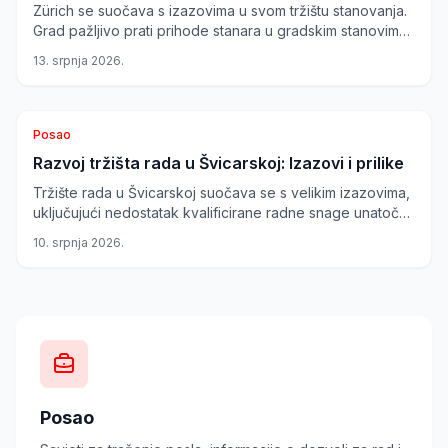
Zürich se suočava s izazovima u svom tržištu stanovanja.
Grad pažljivo prati prihode stanara u gradskim stanovima,
što je izazvalo rasprave o pravednosti i mogućim
13. srpnja 2026.
deložacijama. Dok se cijene najma na privatnom tržištu
penju, pristupačnost stanovanja postaje ključno pitanje.
Posao
Razvoj tržišta rada u Švicarskoj: Izazovi i prilike
Tržište rada u Švicarskoj suočava se s velikim izazovima,
uključujući nedostatak kvalificirane radne snage unatoč
rastu nezaposlenosti. Istovremeno, zabilježen je značajan
10. srpnja 2026.
porast opcija rada od kuće, što predstavlja novu priliku
za radnike i poslodavce.
Posao