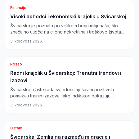
Financije
Visoki dohodci i ekonomski krajolik u Švicarskoj
Švicarska je poznata po velikom broju milijunaša, što
značajno utječe na cijene nekretnina i troškove života. Uz
kantone kao što su Zug i Schwyz, gdje je koncentracija
3. kolovoza 2026.
milijunaša najveća, razumijevanje ovih ekonomskih
dinamika ključno je za sve koji planiraju preseliti ili živjeti u
Švicarskoj.
Posao
Radni krajolik u Švicarskoj: Trenutni trendovi i
izazovi
Švicarsko tržište rada svjedoči mješavini pozitivnih
pomaka i trajnih izazova. Iako indikatori pokazuju
oporavak, određeni sektori se suočavaju s preprekama,
3. kolovoza 2026.
dok inovativne metode zapošljavanja i visoko plaćeni
poslovi nude nove prilike.
Ostalo
Švicarska: Zemlja na razmeđu migracije i