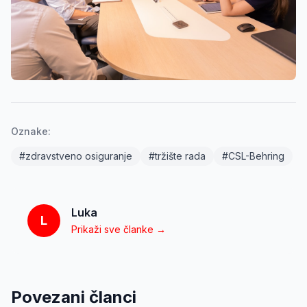
Oznake:
#
zdravstveno osiguranje
#
tržište rada
#
CSL-Behring
Luka
L
Prikaži sve članke →
Povezani članci