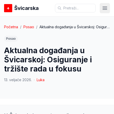
Švicarska
+
Otvo
Početna
/
Posao
/
Aktualna događanja u Švicarskoj: Osiguranje i tržište rada u fokusu
Posao
Aktualna događanja u
Švicarskoj: Osiguranje i
tržište rada u fokusu
13. veljače 2026.
·
Luka