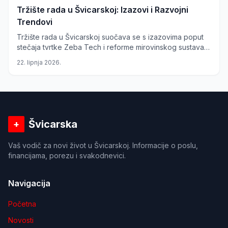
Tržište rada u Švicarskoj: Izazovi i Razvojni
Trendovi
Tržište rada u Švicarskoj suočava se s izazovima poput
stečaja tvrtke Zeba Tech i reforme mirovinskog sustava
AHV 2030. Dok industrije osjećaju pritisak, postoji
22. lipnja 2026.
potreba za fleksibilnijim radnim uvjetima, osobito u
građevinskom sektoru.
Švicarska
+
Vaš vodič za novi život u Švicarskoj. Informacije o poslu,
financijama, porezu i svakodnevici.
Navigacija
Početna
Novosti