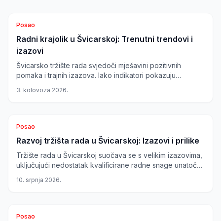
Posao
Radni krajolik u Švicarskoj: Trenutni trendovi i
izazovi
Švicarsko tržište rada svjedoči mješavini pozitivnih
pomaka i trajnih izazova. Iako indikatori pokazuju
oporavak, određeni sektori se suočavaju s preprekama,
3. kolovoza 2026.
dok inovativne metode zapošljavanja i visoko plaćeni
poslovi nude nove prilike.
Posao
Razvoj tržišta rada u Švicarskoj: Izazovi i prilike
Tržište rada u Švicarskoj suočava se s velikim izazovima,
uključujući nedostatak kvalificirane radne snage unatoč
rastu nezaposlenosti. Istovremeno, zabilježen je značajan
10. srpnja 2026.
porast opcija rada od kuće, što predstavlja novu priliku
za radnike i poslodavce.
Posao