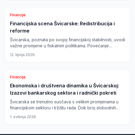
dinamika ključno je za sve koji planiraju preseliti ili živjeti u
Švicarskoj.
Financije
Financijska scena Švicarske: Redistribucija i
reforme
Švicarska, poznata po svojoj financijskoj stabilnosti, uvodi
važne promjene u fiskalnim politikama. Povećanje
fiskalnih izjednačujućih uplata kantonima i uvođenje
12. lipnja 2026.
osobnog bankrota ključne su mjere za jačanje
gospodarske i socijalne stabilnosti.
Financije
Ekonomska i društvena dinamika u Švicarskoj:
Izazovi bankarskog sektora i radnički pokreti
Švicarska se trenutno suočava s velikim promjenama u
financijskom sektoru i tržištu rada. Dok broj slobodnih
radnih mjesta u bankarskom sektoru opada, radnički
1. svibnja 2026.
pokreti jačaju, osobito s nadolazećim prosvjedima za Prvi
maj.