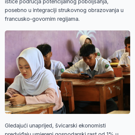
ističe područja potencijalnog poboljšanja,
posebno u integraciji strukovnog obrazovanja u
francusko-govornim regijama.
Gledajući unaprijed, švicarski ekonomisti
predviđaju umjereni gospodarski rast od 1% u