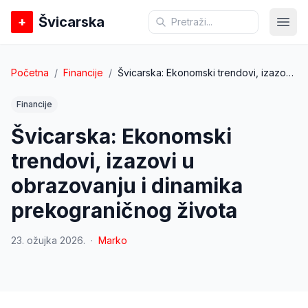
Švicarska
+
Otvo
Početna
/
Financije
/
Švicarska: Ekonomski trendovi, izazovi u obrazovanju i dinamika prekograničnog života
Financije
Švicarska: Ekonomski
trendovi, izazovi u
obrazovanju i dinamika
prekograničnog života
23. ožujka 2026.
·
Marko