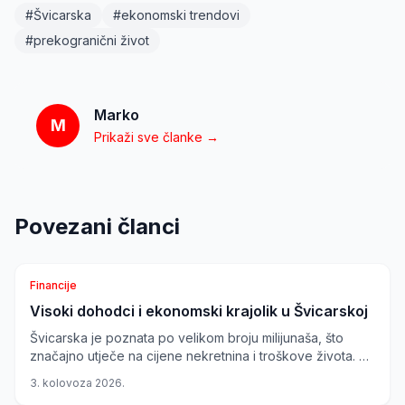
#
Švicarska
#
ekonomski trendovi
#
prekogranični život
Marko
M
Prikaži sve članke →
Povezani članci
Financije
Visoki dohodci i ekonomski krajolik u Švicarskoj
Švicarska je poznata po velikom broju milijunaša, što
značajno utječe na cijene nekretnina i troškove života. Uz
kantone kao što su Zug i Schwyz, gdje je koncentracija
3. kolovoza 2026.
milijunaša najveća, razumijevanje ovih ekonomskih