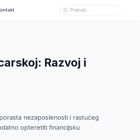
Kontakt
carskoj: Razvoj i
 porasta nezaposlenosti i rastućeg
atno opteretiti financijsku