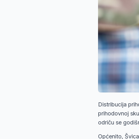
Distribucija pri
prihodovnoj sku
odriču se godišn
Općenito, Švica