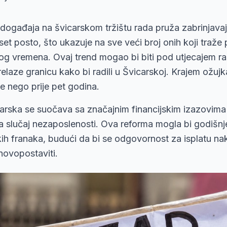
j događaja na švicarskom tržištu rada pruža zabrinjava
et posto, što ukazuje na sve veći broj onih koji traže
g vremena. Ovaj trend mogao bi biti pod utjecajem ras
laze granicu kako bi radili u Švicarskoj. Krajem ožujka
e nego prije pet godina.
arska se suočava sa značajnim financijskim izazovim
a slučaj nezaposlenosti. Ova reforma mogla bi godišnj
skih franaka, budući da bi se odgovornost za isplatu 
novopostaviti.