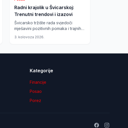
Radni krajolik u Švicarskoj:
Trenutni trendovi i izazovi
Švicarsko tržište rada svjedoči
mješavini pozitivnih pomaka i trajnih
izazova. Iako indikatori pokazuju
3. kolovoza 2026.
oporavak, određeni sektori se
suočavaju s preprekama, dok
inovativne metode zapošljavanja i
visoko plaćeni poslovi nude nove
prilike.
Kategorije
Financije
Posao
Porez
Facebook
Instagram