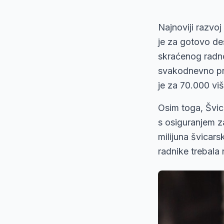
Najnoviji razvo
je za gotovo des
skraćenog radno
svakodnevno pre
je za 70.000 viš
Osim toga, Švic
s osiguranjem z
milijuna švicar
radnike trebala 