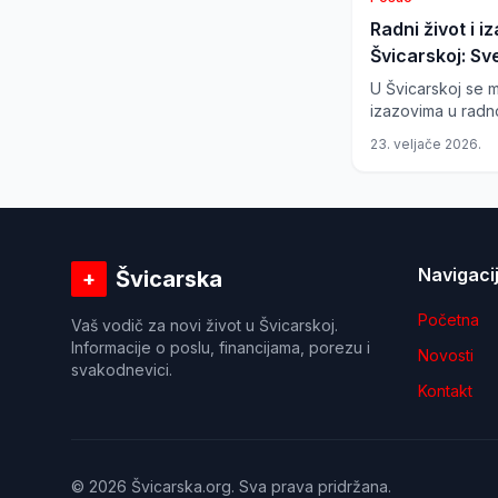
Radni život i i
Švicarskoj: S
pregled
U Švicarskoj se 
izazovima u radn
kada je u pitanju
23. veljače 2026.
ekonomska nesig
promjene na tržiš
nezaposlenosti 
visokoobrazovan
vrijeme u uspore
susjedima čine Š
Navigaci
Švicarska
+
gospodarskim ok
Početna
Vaš vodič za novi život u Švicarskoj.
Informacije o poslu, financijama, porezu i
Novosti
svakodnevici.
Kontakt
©
2026
Švicarska.org. Sva prava pridržana.