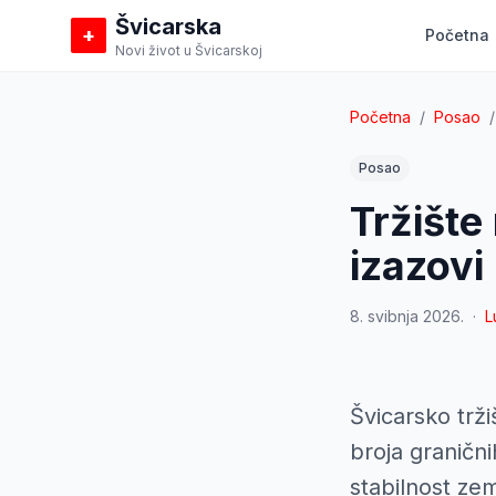
Švicarska
+
Početna
Novi život u Švicarskoj
Početna
/
Posao
/
Posao
Tržište
izazovi
8. svibnja 2026.
·
L
Švicarsko trž
broja graničn
stabilnost zem