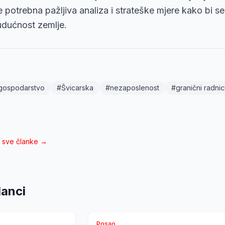
e potrebna pažljiva analiza i strateške mjere kako bi se 
dućnost zemlje.
gospodarstvo
#
Švicarska
#
nezaposlenost
#
granični radnic
i sve članke →
lanci
Posao