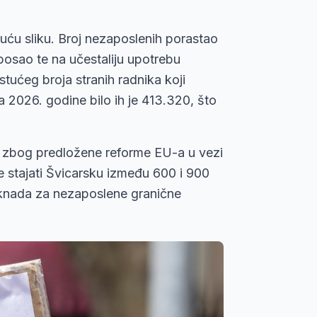
juću sliku. Broj nezaposlenih porastao
 posao te na učestaliju upotrebu
tućeg broja stranih radnika koji
 2026. godine bilo ih je 413.320, što
a zbog predložene reforme EU-a u vezi
e stajati Švicarsku između 600 i 900
naknada za nezaposlene granične