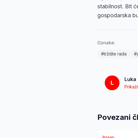
stabilnost. Bit ć
gospodarska bu
Oznake:
#
tržište rada
#
Luka
L
Prikaž
Povezani č
Posao