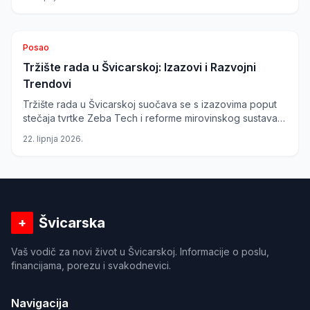
porast opcija rada od kuće, što predstavlja novu priliku
za radnike i poslodavce.
Posao
Tržište rada u Švicarskoj: Izazovi i Razvojni
Trendovi
Tržište rada u Švicarskoj suočava se s izazovima poput
stečaja tvrtke Zeba Tech i reforme mirovinskog sustava
AHV 2030. Dok industrije osjećaju pritisak, postoji
22. lipnja 2026.
potreba za fleksibilnijim radnim uvjetima, osobito u
građevinskom sektoru.
Švicarska
+
Vaš vodič za novi život u Švicarskoj. Informacije o poslu,
financijama, porezu i svakodnevici.
Navigacija