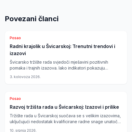
Povezani članci
Posao
Radni krajolik u Švicarskoj: Trenutni trendovi i
izazovi
Švicarsko tržište rada svjedoči mješavini pozitivnih
pomaka i trajnih izazova. Iako indikatori pokazuju
oporavak, određeni sektori se suočavaju s preprekama,
3. kolovoza 2026.
dok inovativne metode zapošljavanja i visoko plaćeni
poslovi nude nove prilike.
Posao
Razvoj tržišta rada u Švicarskoj: Izazovi i prilike
Tržište rada u Švicarskoj suočava se s velikim izazovima,
uključujući nedostatak kvalificirane radne snage unatoč
rastu nezaposlenosti. Istovremeno, zabilježen je značajan
10. srpnja 2026.