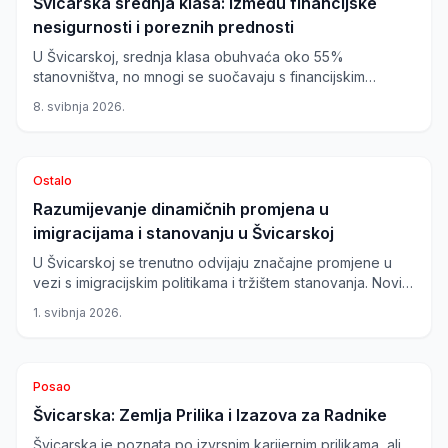
Švicarska srednja klasa: Između financijske
nesigurnosti i poreznih prednosti
U Švicarskoj, srednja klasa obuhvaća oko 55%
stanovništva, no mnogi se suočavaju s financijskim
izazovima unatoč dobrim prihodima. Porezne olakšice,
8. svibnja 2026.
kao one u Luzernu, više pomažu poslovanju nego
pojedincima.
Ostalo
Razumijevanje dinamičnih promjena u
imigracijama i stanovanju u Švicarskoj
U Švicarskoj se trenutno odvijaju značajne promjene u
vezi s imigracijskim politikama i tržištem stanovanja. Novi
prijedlog za pojednostavljenje procesa naturalizacije
1. svibnja 2026.
donosi potencijalne reforme, dok se očekuje promjena
na tržištu nekretnina do 2026. godine.
Posao
Švicarska: Zemlja Prilika i Izazova za Radnike
Švicarska je poznata po izvrsnim karijernim prilikama, ali