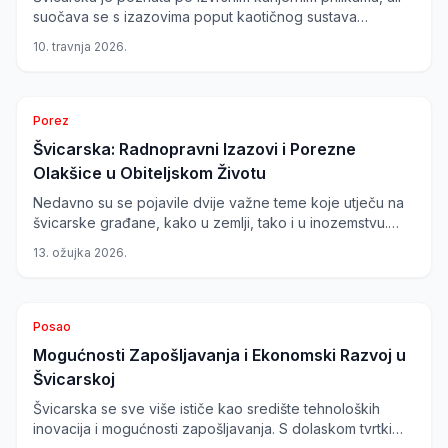
suočava se s izazovima poput kaotičnog sustava
nezaposlenosti. Zatvaranje Privatne klinike Lindberg u
10. travnja 2026.
Winterthuru dodatno naglašava nestabilnost u
zdravstvenom sektoru.
Porez
Švicarska: Radnopravni Izazovi i Porezne
Olakšice u Obiteljskom Životu
Nedavno su se pojavile dvije važne teme koje utječu na
švicarske građane, kako u zemlji, tako i u inozemstvu.
Oko 1900 švicarskih državljana je zapeo u regiji Zaljeva,
13. ožujka 2026.
što utječe na njihov radnopravni status. Istovremeno,
nova odluka švicarskog saveznog suda omogućuje
roditeljima porezne olakšice za troškove ljetnih kampova
kao oblik brige za djecu.
Posao
Mogućnosti Zapošljavanja i Ekonomski Razvoj u
Švicarskoj
Švicarska se sve više ističe kao središte tehnoloških
inovacija i mogućnosti zapošljavanja. S dolaskom tvrtki