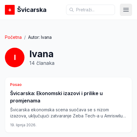
Švicarska
+
Otvo
Početna
/
Autor:
Ivana
Ivana
I
14
članaka
Posao
Švicarska: Ekonomski izazovi i prilike u
promjenama
Švicarska ekonomska scena suočava se s nizom
izazova, uključujući zatvaranje Zeba Tech-a u Amriswilu,
što je dovelo do gubitka radnih mjesta. Ipak, pojavljuju se
19. lipnja 2026.
nove mogućnosti, kao što je veliki projekt u San
Bernardinu, koji će stvoriti nova radna mjesta i oživjeti