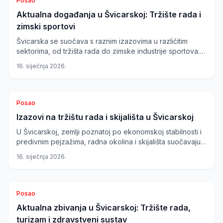
Posao
Aktualna događanja u Švicarskoj: Tržište rada i
zimski sportovi
Švicarska se suočava s raznim izazovima u različitim
sektorima, od tržišta rada do zimske industrije sportova.
Nedostatak snijega u južnim skijalištima i inicijative za
16. siječnja 2026.
poboljšanje uvjeta rada u sestrinstvu oblikuju trenutnu
situaciju.
Posao
Izazovi na tržištu rada i skijališta u Švicarskoj
U Švicarskoj, zemlji poznatoj po ekonomskoj stabilnosti i
predivnim pejzažima, radna okolina i skijališta suočavaju
se s kompleksnim izazovima. Istraživanje među 55.000
16. siječnja 2026.
zaposlenika otkriva najpopularnije poslodavce, dok
skijališta na jugu, poput onih u Ticinu, muku muče s
toplijim zimama i manjkom snijega.
Posao
Aktualna zbivanja u Švicarskoj: Tržište rada,
turizam i zdravstveni sustav