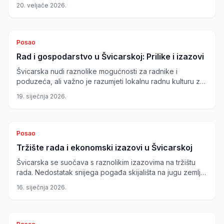
poput Project Prometheus i Digitec Galaxus, otvaraju se
20. veljače 2026.
nova radna mjesta i jača ekonomski krajolik.
Posao
Rad i gospodarstvo u Švicarskoj: Prilike i izazovi
Švicarska nudi raznolike mogućnosti za radnike i
poduzeća, ali važno je razumjeti lokalnu radnu kulturu za
uspješnu integraciju. Kanton Zug privlači tvrtke niskim
19. siječnja 2026.
porezima, dok Denner širi svoju mrežu trgovina i
povećava minimalnu plaću.
Posao
Tržište rada i ekonomski izazovi u Švicarskoj
Švicarska se suočava s raznolikim izazovima na tržištu
rada. Nedostatak snijega pogađa skijališta na jugu zemlje,
dok zdravstveni sektor prolazi kroz reforme zahvaljujući
16. siječnja 2026.
inicijativi za poboljšanje uvjeta rada medicinskih sestara.