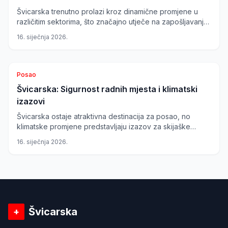
Švicarska trenutno prolazi kroz dinamične promjene u
različitim sektorima, što značajno utječe na zapošljavanje
i svakodnevni život. Istražujemo kako ove promjene
16. siječnja 2026.
oblikuju budućnost zaposlenika i građana.
Posao
Švicarska: Sigurnost radnih mjesta i klimatski
izazovi
Švicarska ostaje atraktivna destinacija za posao, no
klimatske promjene predstavljaju izazov za skijaške
centre na jugu zemlje, posebno u kantonu Ticino, koji se
16. siječnja 2026.
suočavaju s manjkom snijega i ekonomskim posljedicama.
Švicarska
+