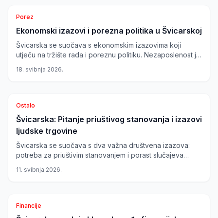
regiju.
Porez
Ekonomski izazovi i porezna politika u Švicarskoj
Švicarska se suočava s ekonomskim izazovima koji
utječu na tržište rada i poreznu politiku. Nezaposlenost je
porasla na 5,2%, a OECD-ova minimalna porezna stopa
18. svibnja 2026.
postaje kontroverzna tema.
Ostalo
Švicarska: Pitanje priuštivog stanovanja i izazovi
ljudske trgovine
Švicarska se suočava s dva važna društvena izazova:
potreba za priuštivim stanovanjem i porast slučajeva
trgovine ljudima. Dok Migros-CEO predlaže nove
11. svibnja 2026.
inicijative za smanjenje troškova stanovanja, slučajevi
trgovine ljudima alarmantno rastu, posebno među ženama
iz Istočne Europe.
Financije