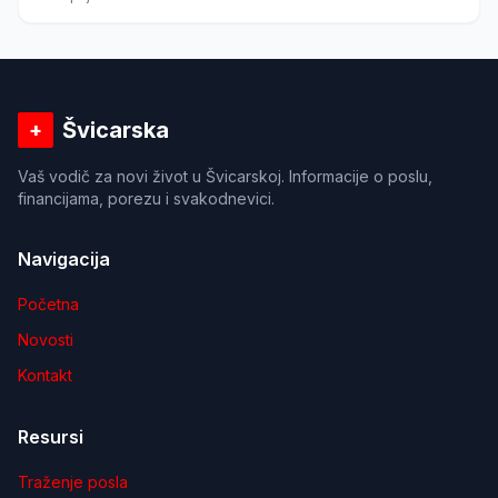
porast opcija rada od kuće, što predstavlja novu priliku
za radnike i poslodavce.
Švicarska
+
Vaš vodič za novi život u Švicarskoj. Informacije o poslu,
financijama, porezu i svakodnevici.
Navigacija
Početna
Novosti
Kontakt
Resursi
Traženje posla