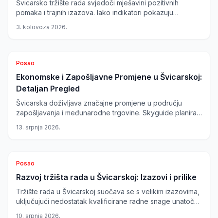
Švicarsko tržište rada svjedoči mješavini pozitivnih
pomaka i trajnih izazova. Iako indikatori pokazuju
oporavak, određeni sektori se suočavaju s preprekama,
3. kolovoza 2026.
dok inovativne metode zapošljavanja i visoko plaćeni
poslovi nude nove prilike.
Posao
Ekonomske i Zapošljavne Promjene u Švicarskoj:
Detaljan Pregled
Švicarska doživljava značajne promjene u području
zapošljavanja i međunarodne trgovine. Skyguide planira
smanjenje broja radnih mjesta, dok nova trgovinska
13. srpnja 2026.
suradnja s Britanijom otvara nove poslovne prilike.
Posao
Razvoj tržišta rada u Švicarskoj: Izazovi i prilike
Tržište rada u Švicarskoj suočava se s velikim izazovima,
uključujući nedostatak kvalificirane radne snage unatoč
rastu nezaposlenosti. Istovremeno, zabilježen je značajan
10. srpnja 2026.