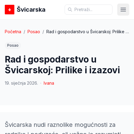
Švicarska
+
Otvo
Početna
/
Posao
/
Rad i gospodarstvo u Švicarskoj: Prilike i izazovi
Posao
Rad i gospodarstvo u
Švicarskoj: Prilike i izazovi
19. siječnja 2026.
·
Ivana
Švicarska nudi raznolike mogućnosti za