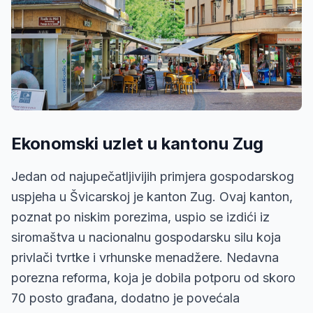
Ekonomski uzlet u kantonu Zug
Jedan od najupečatljivijih primjera gospodarskog
uspjeha u Švicarskoj je kanton Zug. Ovaj kanton,
poznat po niskim porezima, uspio se izdići iz
siromaštva u nacionalnu gospodarsku silu koja
privlači tvrtke i vrhunske menadžere. Nedavna
porezna reforma, koja je dobila potporu od skoro
70 posto građana, dodatno je povećala