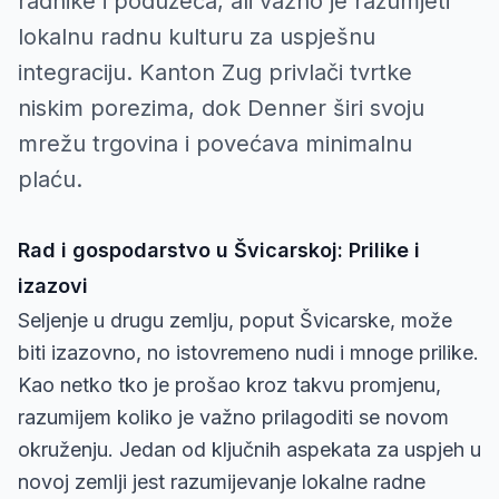
radnike i poduzeća, ali važno je razumjeti
lokalnu radnu kulturu za uspješnu
integraciju. Kanton Zug privlači tvrtke
niskim porezima, dok Denner širi svoju
mrežu trgovina i povećava minimalnu
plaću.
Rad i gospodarstvo u Švicarskoj: Prilike i
izazovi
Seljenje u drugu zemlju, poput Švicarske, može
biti izazovno, no istovremeno nudi i mnoge prilike.
Kao netko tko je prošao kroz takvu promjenu,
razumijem koliko je važno prilagoditi se novom
okruženju. Jedan od ključnih aspekata za uspjeh u
novoj zemlji jest razumijevanje lokalne radne