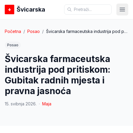
Švicarska
+
Otvo
Početna
/
Posao
/
Švicarska farmaceutska industrija pod pritiskom: Gubitak radnih mjesta i pravna jasnoća
Posao
Švicarska farmaceutska
industrija pod pritiskom:
Gubitak radnih mjesta i
pravna jasnoća
15. svibnja 2026.
·
Maja