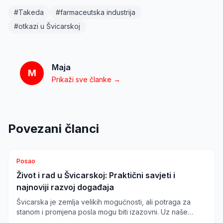
#
Takeda
#
farmaceutska industrija
#
otkazi u Švicarskoj
Maja
M
Prikaži sve članke →
Povezani članci
Posao
Život i rad u Švicarskoj: Praktični savjeti i
najnoviji razvoj događaja
Švicarska je zemlja velikih mogućnosti, ali potraga za
stanom i promjena posla mogu biti izazovni. Uz naše
savjete, saznajte kako izbjeći dvostruke troškove najma i