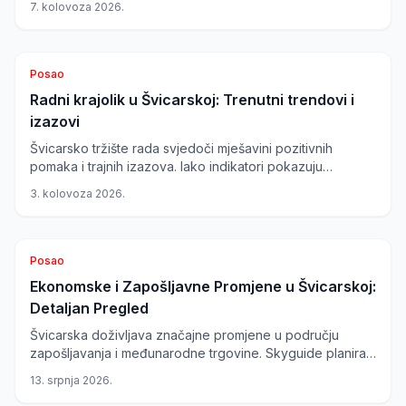
7. kolovoza 2026.
važnost posjedovanja privremenih svjedodžbi pri
promjeni posla. Također, donosimo pregled trenutnih
trendova na švicarskom tržištu rada.
Posao
Radni krajolik u Švicarskoj: Trenutni trendovi i
izazovi
Švicarsko tržište rada svjedoči mješavini pozitivnih
pomaka i trajnih izazova. Iako indikatori pokazuju
oporavak, određeni sektori se suočavaju s preprekama,
3. kolovoza 2026.
dok inovativne metode zapošljavanja i visoko plaćeni
poslovi nude nove prilike.
Posao
Ekonomske i Zapošljavne Promjene u Švicarskoj:
Detaljan Pregled
Švicarska doživljava značajne promjene u području
zapošljavanja i međunarodne trgovine. Skyguide planira
smanjenje broja radnih mjesta, dok nova trgovinska
13. srpnja 2026.
suradnja s Britanijom otvara nove poslovne prilike.