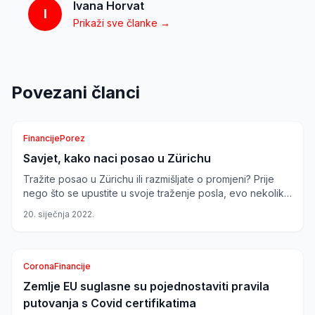
Ivana Horvat
I
Prikaži sve članke →
Povezani članci
Financije
Porez
Savjet, kako naci posao u Zürichu
Švicarska
Tražite posao u Zürichu ili razmišljate o promjeni? Prije
nego što se upustite u svoje traženje posla, evo nekoliko
vrijednih informacija i savjeta...
20. siječnja 2022.
Corona
Financije
Zemlje EU suglasne su pojednostaviti pravila
Švicarska
putovanja s Covid certifikatima