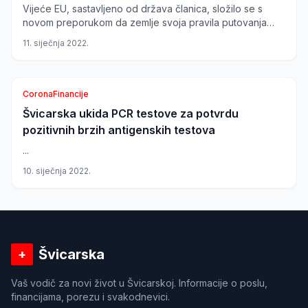
Vijeće EU, sastavljeno od država članica, složilo se s
novom preporukom da zemlje svoja pravila putovanja
trebaju temeljiti na pojedinačnom slučaju, a...
11. siječnja 2022.
Corona
Financije
Švicarska ukida PCR testove za potvrdu
Švicarska
pozitivnih brzih antigenskih testova
...
10. siječnja 2022.
Švicarska
+
Vaš vodič za novi život u Švicarskoj. Informacije o poslu,
financijama, porezu i svakodnevici.