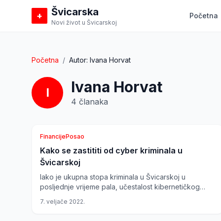
Švicarska
+
Početna
Novi život u Švicarskoj
Početna
/
Autor:
Ivana Horvat
Ivana Horvat
I
4
članaka
Financije
Posao
Kako se zastititi od cyber kriminala u
Švicarska
Švicarskoj
Iako je ukupna stopa kriminala u Švicarskoj u
posljednje vrijeme pala, učestalost kibernetičkog
kriminala dramatično raste. U 2016. godini 88 posto
7. veljače 2022.
tvrtki koje...