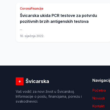
Corona
Financije
Švicarska ukida PCR testove za potvrdu
Švicarska
pozitivnih brzih antigenskih testova
...
10. siječnja 2022.
Navigaci
Švicarska
+
Početna
Vaš vodič za novi život u Švicarskoj.
Informacije o poslu, financijama, porezu i
Novosti
svakodnevici.
Kontakt