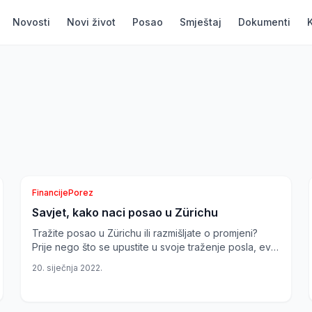
Novosti
Novi život
Posao
Smještaj
Dokumenti
Financije
Porez
Savjet, kako naci posao u Zürichu
Švicarska
Tražite posao u Zürichu ili razmišljate o promjeni?
Prije nego što se upustite u svoje traženje posla, evo
nekoliko vrijednih informacija i savjeta...
20. siječnja 2022.