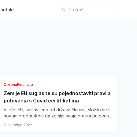
Kontakt
Corona
Financije
Zemlje EU suglasne su pojednostaviti pravila
Švicarska
putovanja s Covid certifikatima
Vijeće EU, sastavljeno od država članica, složilo se s
novom preporukom da zemlje svoja pravila putovanja
trebaju temeljiti na pojedinačnom slučaju, a...
11. siječnja 2022.